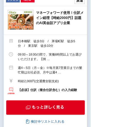
派遣
マネーフォワード使用！仕訳メ
イン経理【時給2000円】話題
のAI英会話アプリ企業
日本橋駅 徒歩3分 / 茅場町駅 徒歩5
分 / 東京駅 徒歩10分
09:00～18:00の間で、実働6時間以上でお選び
いただけます。【例 …
週4～5日（月～金）※毎月第7営業日までの繁
忙期は出社必須、月中は週4 …
時給2,000円(交通費全額支給)
【必須】仕訳（複合仕訳含む）の入力経験