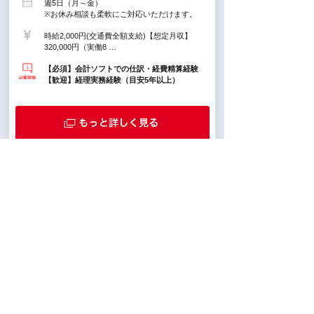
週5日（月～金）
※お休み相談も柔軟にご対応いただけます。
時給2,000円(交通費全額支給)【想定月収】
320,000円（実働8 …
【必須】会計ソフトでの仕訳・経費精算経験
【歓迎】経理実務経験（目安5年以上）
派遣
期間限定【時給2100円＊週4日
×6h～×残業なし】経理事務＠
東京駅直結
東京駅 徒歩4分 / 大手町(東京都)駅 徒歩5
分