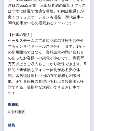
注目のSaaS企業！三田駅直結の最新オフィス
は非常に綺麗で快適な環境。社内は風通しが
良くコミュニケーションも活発、20代後半～
30代前半が中心の活気あるチームです！
【仕事の魅力】
セールスチームにて新規商談の獲得をお任せ
するインサイドセールスお任せします。1から
の新規開拓ではなく、資料請求や問い合わせ
のあったお客様への架電が中心です。月収35
万円以上とご収入もしっかり確保できます。5
日間の研修後もフォロー体制がある安心体
制。習熟後は週1～2日の在宅勤務も相談可
能。正社員転換の希望があれば直接雇用も検
討できる、長期的な活躍ができるお仕事で
す！
勤務地
東京都港区
服装