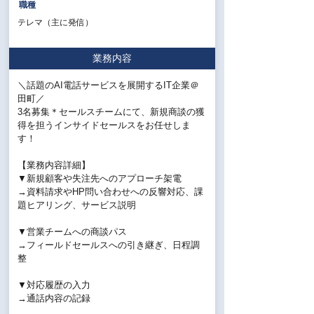
職種
テレマ（主に発信）
業務内容
＼話題のAI電話サービスを展開するIT企業＠
田町／
3名募集＊セールスチームにて、新規商談の獲
得を担うインサイドセールスをお任せしま
す！
【業務内容詳細】
▼新規顧客や失注先へのアプローチ架電
→資料請求やHP問い合わせへの反響対応、課
題ヒアリング、サービス説明
▼営業チームへの商談パス
→フィールドセールスへの引き継ぎ、日程調
整
▼対応履歴の入力
→通話内容の記録