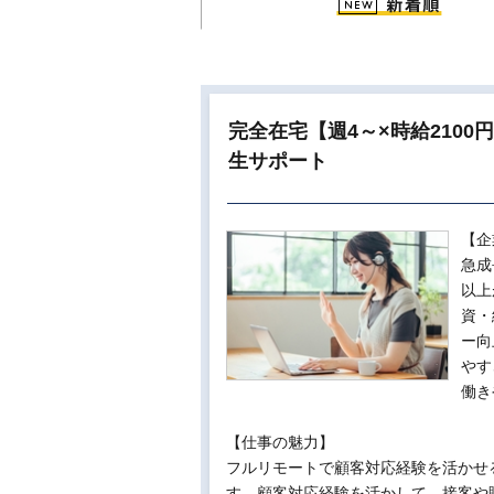
完全在宅【週4～×時給210
生サポート
【企
急成
以上
資・
ー向
やす
働き
【仕事の魅力】
フルリモートで顧客対応経験を活かせる
す。顧客対応経験を活かして、接客や