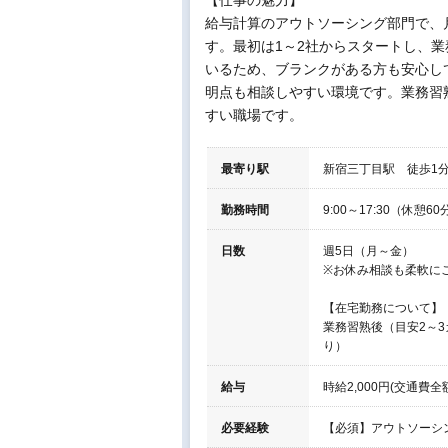
【仕事の魅力】
給与計算のアウトソーシング部門で、
す。最初は1～2社からスタートし、業
いるため、ブランクがある方も安心し
明点も相談しやすい環境です。業務習
すい職場です。
最寄り駅
新宿三丁目駅 徒歩1分
勤務時間
9:00～17:30（休憩6
日数
週5日（月～金）
※お休み相談も柔軟に
【在宅勤務について】
業務習熟後（目安2～
り）
給与
時給2,000円(交通費全
必要経験
【必須】アウトソーシ