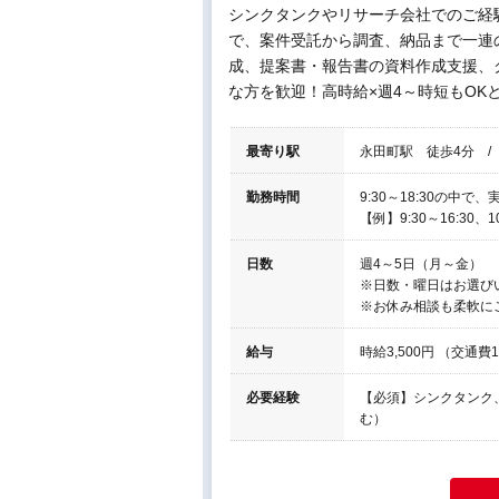
シンクタンクやリサーチ会社でのご経
で、案件受託から調査、納品まで一連
成、提案書・報告書の資料作成支援、
な方を歓迎！高時給×週4～時短もOK
最寄り駅
永田町駅 徒歩4分 /
勤務時間
9:30～18:30の中
【例】9:30～16:30、
日数
週4～5日（月～金）
※日数・曜日はお選び
※お休み相談も柔軟に
給与
時給3,500円 （交通費1
必要経験
【必須】シンクタンク
む）