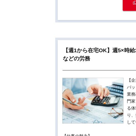
【週1から在宅OK】週5×時
などの労務
【企
バッ
業務
門家
る体
り、
して