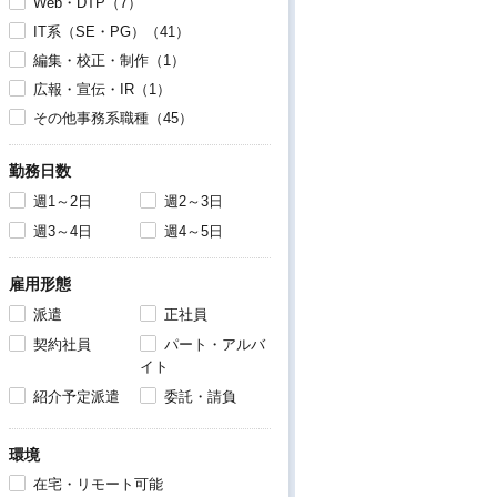
Web・DTP（7）
IT系（SE・PG）（41）
編集・校正・制作（1）
広報・宣伝・IR（1）
その他事務系職種（45）
勤務日数
週1～2日
週2～3日
週3～4日
週4～5日
雇用形態
派遣
正社員
契約社員
パート・アルバ
イト
紹介予定派遣
委託・請負
環境
在宅・リモート可能