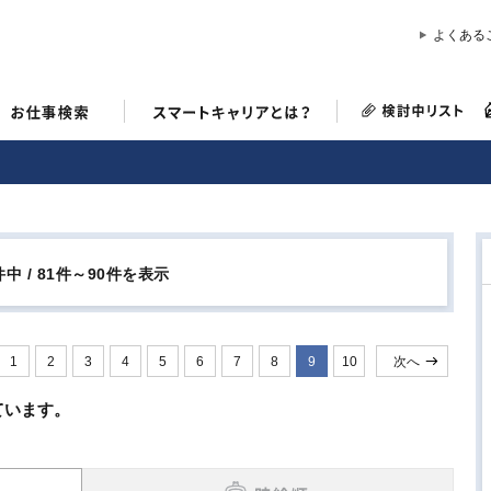
よくある
件中 / 81件～90件を表示
1
2
3
4
5
6
7
8
9
10
次へ
ています。