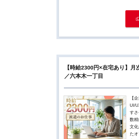
【時給2300円×在宅あり】
／六本木一丁目
【企
UI
すさ
数精
文化
たオ