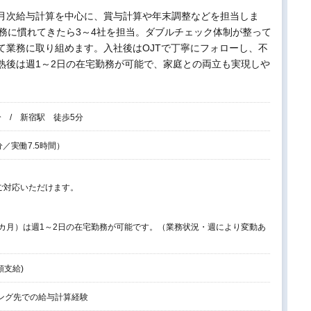
月次給与計算を中心に、賞与計算や年末調整などを担当しま
務に慣れてきたら3～4社を担当。ダブルチェック体制が整って
て業務に取り組めます。入社後はOJTで丁寧にフォローし、不
熟後は週1～2日の在宅勤務が可能で、家庭との両立も実現しや
 / 新宿駅 徒歩5分
0分／実働7.5時間）
ご対応いただけます。
3カ月）は週1～2日の在宅勤務が可能です。（業務状況・週により変動あ
額支給)
ング先での給与計算経験