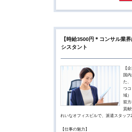
【時給3500円＊コンサル業界
シスタント
【企
国内
た、
つコ
域）
双方
貢献
れいなオフィスビルで、派遣スタッフ
【仕事の魅力】