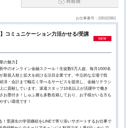
お仕事番号：100102961
0円】コミュニケーション力活かせる/受講
業の魅力】
長中のオンライン金融スクール！生徒数5万人超、毎月1000名
が新規入校と拡大を続ける注目企業です。中立的な立場で投
経済・会計まで幅広く学べるサービスを提供し、金融リテラシ
上に貢献しています。派遣スタッフ10名以上が活躍中で働き
さお墨付き！しゅふ層も多数在籍しており、お子様がいる方も
やすい環境です！
！受講生の学習継続をLINEで寄り添いサポートするお仕事で
販売経験からのキャリアチェンジも歓迎です！週4日～からで