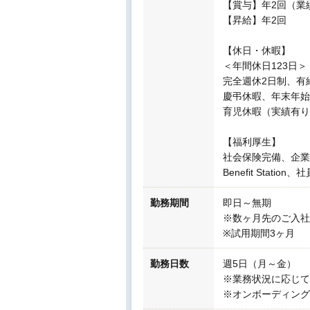
【賞与】年2回（業
【昇給】年2回
【休日・休暇】
＜年間休日123日＞
完全週休2日制、有
慶弔休暇、年末年始
育児休暇（実績有り
【福利厚生】
社会保険完備、企業
Benefit Station
勤務期間
即日～無期
※数ヶ月先のご入社
※試用期間3ヶ月
勤務日数
週5日（月～金）
※業務状況に応じて
※オンボーディング