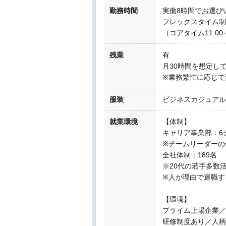
勤務時間
実働8時間でお選び
フレックスタイム制
（コアタイム11:00
残業
有
月30時間を想定し
※業務繁忙に応じて
服装
ビジネスカジュアル
就業環境
【体制】
キャリア事業部：6
※チームリーダーの
全社体制：189名
※20代の若手多数
※人が理由で退職す
【環境】
プライム上場企業／
研修制度あり／人柄