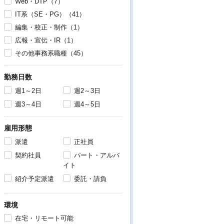
Web・DTP（7）
IT系（SE・PG）（41）
編集・校正・制作（1）
広報・宣伝・IR（1）
その他事務系職種（45）
勤務日数
週1～2日
週2～3日
週3～4日
週4～5日
雇用形態
派遣
正社員
契約社員
パート・アルバ
イト
紹介予定派遣
委託・請負
環境
在宅・リモート可能