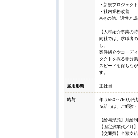
・新規プロジェクト
・社内業務改善
※その他、適性と成
【人材紹介事業の特
同社では、求職者の
し、
案件紹介やコーディ
タクトを採る非分業
スピードを保ちなが
す。
雇用形態
正社員
給与
年収550～750万円
※給与は、ご経験・
【給与形態】月給制
【固定残業代／月】35
【交通費】全額支給