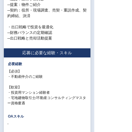
─提案：物件ご紹介
─契約：役所・現場調査、売契・重説作成、契
約締結、決済
・出口戦略で投資を最適化
─財務バランスの定期確認
─出口戦略と売却活動提案
応募に必要な経験・スキル
必要経験
【必須】
・不動産仲介のご経験
【歓迎】
・投資用マンション経験者
・宅地建物取引⼠/不動産コンサルティングマスタ
ー資格優遇
OAスキル
-