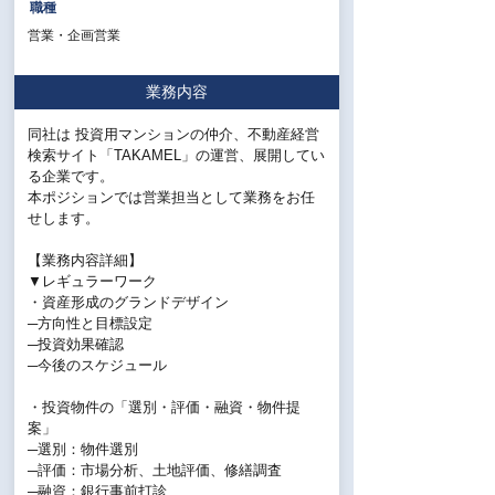
職種
営業・企画営業
業務内容
同社は 投資用マンションの仲介、不動産経営
検索サイト「TAKAMEL」の運営、展開してい
る企業です。
本ポジションでは営業担当として業務をお任
せします。
【業務内容詳細】
▼レギュラーワーク
・資産形成のグランドデザイン
─方向性と目標設定
─投資効果確認
─今後のスケジュール
・投資物件の「選別・評価・融資・物件提
案」
─選別：物件選別
─評価：市場分析、土地評価、修繕調査
─融資：銀行事前打診