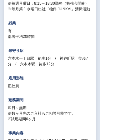
※毎週月曜日：8:15～18:30勤務（勉強会開催）
【昇給】年2回
※毎月第 1 水曜日出社「物件 JUNKAI」清掃活動
残業
【休日・休暇】
有
部署平均20時間
＜年間休日120日＞
最寄り駅
日、水、祝日休み（※第1水曜日出社）
六本木一丁目駅 徒歩1分 / 神谷町駅 徒歩7
慶弔休暇、看護休暇、産前産後休暇 他
分 / 六本木駅 徒歩12分
雇用形態
正社員
【福利厚生】
社会保険完備、退職金制度、401K企業年金制度、
勤務期間
家族手当、資格手当、家族手当 そのほか多数
即日～無期
※数ヶ月先のご入社もご相談可能です。
※試用期間6ヶ月
事業内容