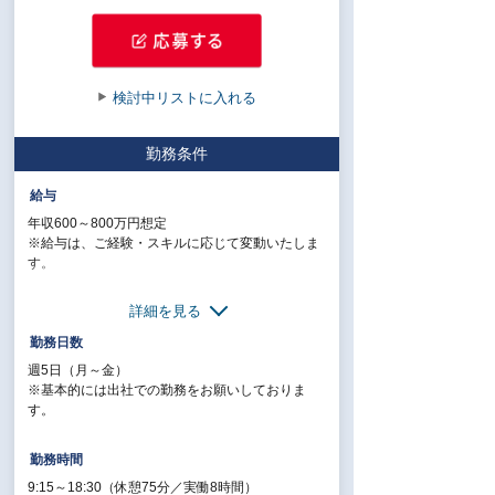
検討中リストに入れる
勤務条件
給与
年収600～800万円想定
※給与は、ご経験・スキルに応じて変動いたしま
す。
詳細を見る
【給与形態】月給制
勤務日数
週5日（月～金）
【残業代／月】45時間（固定残業代：85,000円
※基本的には出社での勤務をお願いしておりま
～）／※超過分別途支給
す。
【交通費／月】支給※上限25,000円／月
勤務時間
【賞与】年2回
9:15～18:30（休憩75分／実働8時間）