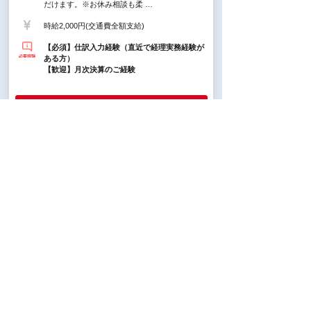
だけます。※お休み相談も柔 …
時給2,000円(交通費全額支給)
【必須】仕訳入力経験（直近で経理実務経験が
ある方）
【歓迎】月次決算のご経験
派遣
9月開始OK！【プラント設計
チームで構造計算補助】週3日
～無理なくお仕事復帰＊
千葉駅 徒歩3分 / 新千葉駅 徒歩6分
10:00～18:00の中で、実働5時間以上でお選び