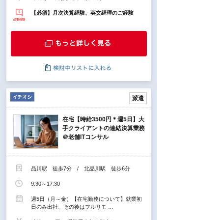
【必須】月次決算経験、英文経理のご経験
派遣
在宅【時給3500円＊週5日】大
手クライアントの連結決算業務
＠老舗ITコンサル
品川駅 徒歩7分 / 北品川駅 徒歩6分
9:30～17:30
週5日（月～金）【在宅勤務について】就業初
日のみ出社、その後はフルリモ …