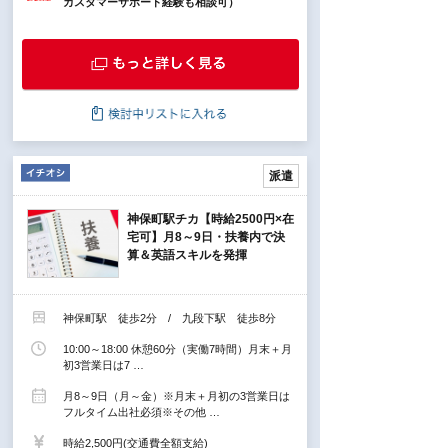
カスタマーサポート経験も相談可）
派遣
神保町駅チカ【時給2500円×在
宅可】月8～9日・扶養内で決
算＆英語スキルを発揮
神保町駅 徒歩2分 / 九段下駅 徒歩8分
10:00～18:00 休憩60分（実働7時間）月末＋月
初3営業日は7 …
月8～9日（月～金）※月末＋月初の3営業日は
フルタイム出社必須※その他 …
時給2,500円(交通費全額支給)