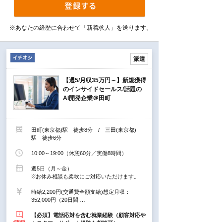
※あなたの経歴に合わせて「新着求人」を送ります。
派遣
【週5/月収35万円～】新規獲得
のインサイドセールス/話題の
AI開発企業＠田町
田町(東京都)駅 徒歩8分 / 三田(東京都)
駅 徒歩6分
10:00～19:00（休憩60分／実働8時間）
週5日（月～金）
※お休み相談も柔軟にご対応いただけます。
時給2,200円(交通費全額支給)想定月収：
352,000円（20日間 …
【必須】電話応対を含む就業経験（顧客対応や