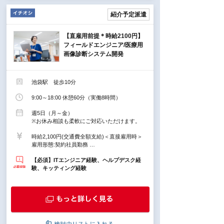
紹介予定派遣
【直雇用前提＊時給2100円】
フィールドエンジニア/医療用
画像診断システム開発
池袋駅 徒歩10分
9:00～18:00 休憩60分（実働8時間）
週5日（月～金）
※お休み相談も柔軟にご対応いただけます。
時給2,100円(交通費全額支給)＜直接雇用時＞
雇用形態:契約社員勤務 …
【必須】ITエンジニア経験、ヘルプデスク経
験、キッティング経験