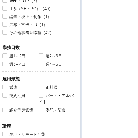
Web・DTP（7）
IT系（SE・PG）（40）
編集・校正・制作（1）
広報・宣伝・IR（1）
その他事務系職種（42）
勤務日数
週1～2日
週2～3日
週3～4日
週4～5日
雇用形態
派遣
正社員
契約社員
パート・アルバ
イト
紹介予定派遣
委託・請負
環境
在宅・リモート可能