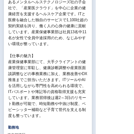
あるメンタルヘルステクノロジーズ社の子会
社で、「産業医クラウド」を中心に企業の健
康経営を支援するヘルスケア企業です。ITと
医療を融合した独自のサービスで1,100社超の
契約実績を誇り、働く人の心身の健康に貢献
しています。産業保健事業部は社員13名中11
名が女性で全員中途採用のため、なじみやす
い環境が整っています。
【仕事の魅力】
産業保健事業部にて、大手クライアントの健
康管理室に常駐し、健康診断調整や産業医面
談調整などの事務業務に加え、業務改善やDX
推進までご担当いただきます。ITツールやAI
を活用しながら専門性を高められる環境で、
ITパスポートや簿記等の資格取得支援も充実
しています。業務習得後は週2～3日のリモー
ト勤務が可能で、時短勤務や中抜け制度、ベ
ビーシッター補助など子育て世代を支える制
度も整っています。
勤務地