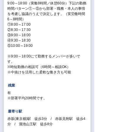
※育休実績あり（男女）
9:00～18:00（実働8時間／休憩60分）下記の勤務
時間パターン①～⑤から部署・職務・本人の事情
【福利厚生】
を考慮し協議のうえで決定します。（実労働時間
社会保険完備、ヘルスケアサポート、外部相談窓
6～8時間）
口、団体定期保険、資格取得支援制度、研修支援
①8:00～17:00
制度、企業型確定拠出年金（401K）、企業型確定
②8:30～17:30
給付年金（はぐくみ基金）
③9:00～18:00
④9:30～18:30
⑤10:00～19:00
※9:00～18:00にて勤務するメンバーが多いで
す。
※時短勤務の相談可（6時間～相談OK）
※中抜けを活用した柔軟な働き方も可能
残業
有
※部署平均20時間です。
最寄り駅
赤坂(東京都)駅 徒歩3分 / 赤坂見附駅 徒歩4
分 / 溜池山王駅 徒歩8分