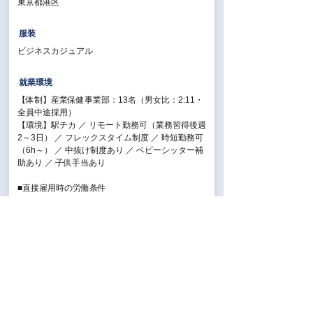
東京都港区
服装
ビジネスカジュアル
就業環境
【体制】産業保健事業部：13名（男女比：2:11・
全員中途採用）
【環境】駅チカ ／ リモート勤務可（業務習得後週
2～3日） ／ フレックスタイム制度 ／ 時短勤務可
（6h～） ／ 中抜け制度あり ／ ベビーシッター補
助あり ／ 子供手当あり
■直接雇用時の労働条件
【就業場所変更の範囲】会社の定める営業所
【業務内容変更の範囲】当社業務全般