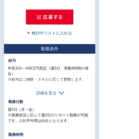
検討中リストに入れる
勤務条件
給与
年収324～408万円想定（週5日、実働8時間の場
合）
※給与はご経験・スキルに応じて変動します。
【給与形態】月給制
詳細を見る
【固定残業代／月】40時間／超過分は別途支給※
時短勤務の場合は固定残業代がなしとなります。
勤務日数
【交通費／月】支給※上限30,000円
週5日（月～金）
【昇給】年1回
※業務状況に応じて週3日のリモート勤務が可能
です。入社半年間は出社となります。
【休日・休暇】
＜年間休日120日以上＞
勤務時間
土日祝、年次有給休暇、特別休暇、年末年始休暇