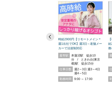
【出社は初日のみ！フルリモー
時給2900円【リモートメイン＊
【
理
ト】時給2200円＊SEOコンテン
週1出社でOK】週3日～老舗メー
給
ツライティング
カーで法規制対応
務
歩
最寄駅
恵比寿駅 徒歩10
最寄駅
本蓮沼駅 徒歩10
分 / 広尾駅 徒歩
分 / ときわ台(東京
11分
都)駅 徒歩15分
仕事日数
週3～4日 週4～5日
仕事日数
週2～3日 週3～4日
週4～5日
勤務時間
10:00 ～ 17:00
勤務時間
9:00 ～ 17:00