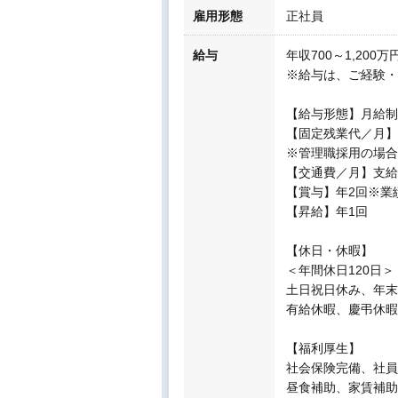
雇用形態
正社員
給与
年収700～1,200
※給与は、ご経験・
【給与形態】月給制
【固定残業代／月】4
※管理職採用の場合
【交通費／月】支給 
【賞与】年2回※業
【昇給】年1回
【休日・休暇】
＜年間休日120日＞
土日祝日休み、年末
有給休暇、慶弔休暇
【福利厚生】
社会保険完備、社員
昼食補助、家賃補助