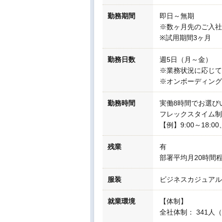
勤務期間
即日～無期
※数ヶ月先のご入社
※試用期間3ヶ月
勤務日数
週5日（月～金）
※業務状況に応じて
※オンボーディング
勤務時間
実働8時間でお選び
フレックスタイム制度有
【例】9:00～18:
残業
有
部署平均月20時間
服装
ビジネスカジュアル
就業環境
【体制】
全社体制： 341人（