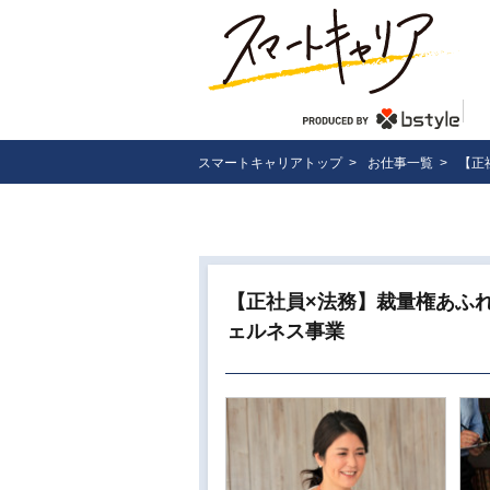
スマートキャリアトップ
>
お仕事一覧
>
【正
【正社員×法務】裁量権あふ
ェルネス事業