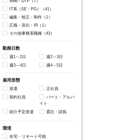
Web・DTP（7）
IT系（SE・PG）（41）
編集・校正・制作（1）
広報・宣伝・IR（1）
その他事務系職種（43）
勤務日数
週1～2日
週2～3日
週3～4日
週4～5日
雇用形態
派遣
正社員
契約社員
パート・アルバ
イト
紹介予定派遣
委託・請負
環境
在宅・リモート可能