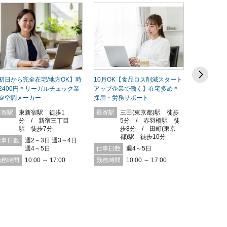
初日から完全在宅/地方OK】時
10月OK【食品ロス削減スタート
【完全在宅
2400円＊リーガルチェック業
アップ企業で働く】在宅多め＊
ーション力
＠空調メーカー
採用・労務サポート
ル企業でキ
最寄駅
東新宿駅 徒歩1
最寄駅
三田(東京都)駅 徒歩
最寄駅
分 / 新宿三丁目
5分 / 赤羽橋駅 徒
駅 徒歩7分
歩8分 / 田町(東京
仕事日数
都)駅 徒歩10分
仕事日数
週2～3日 週3～4日
勤務時間
週4～5日
仕事日数
週4～5日
勤務時間
10:00 ～ 17:00
勤務時間
10:00 ～ 17:00