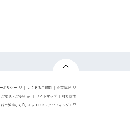
駅 徒歩7分
徒歩15分
仕事日数
週1～2日 週2～3日
週4～5日
週4～5日
仕事日数
週2～3日
週4～5
10:00 ～ 17:00
勤務時間
9:00 ～
勤務時間
10:00 ～
ーポリシー
｜
よくあるご質問
｜
企業情報
｜
ご意見・ご要望
｜
サイトマップ
｜
推奨環境
主婦の派遣なら｢しゅふＪＯＢスタッフィング｣