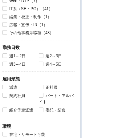
Web・DTP（7）
IT系（SE・PG）（41）
編集・校正・制作（1）
広報・宣伝・IR（1）
その他事務系職種（43）
勤務日数
週1～2日
週2～3日
週3～4日
週4～5日
雇用形態
派遣
正社員
契約社員
パート・アルバ
イト
紹介予定派遣
委託・請負
環境
在宅・リモート可能