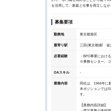
を活用して、家庭と仕事を両立しなが
募集要項
勤務地
東京都港区
最寄り駅
三田(東京都)駅 徒
必要経験
・BPO事業におけ
※事務センター、コ
OAスキル
-
業務内容
同社は、1966年
本ポジションではS
す。
【業務内容詳細】
・受託業務の進捗管