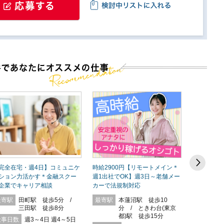
完全在宅・週4日】コミュニケ
時給2900円【リモートメイン＊
【正社員登
ション力活かす＊金融スクー
週1出社でOK】週3日～老舗メー
遣】理系学
企業でキャリア相談
カーで法規制対応
奨学金給付
最寄駅
田町駅 徒歩5分 /
最寄駅
本蓮沼駅 徒歩10
最寄駅
末
三田駅 徒歩8分
分 / ときわ台(東京
都)駅 徒歩15分
徒
仕事日数
週3～4日 週4～5日