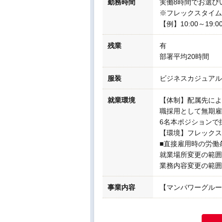
勤務時間
実働8時間でお選び
※フレックスタイム
【例】10:00～19:
残業
有
部署平均20時間
服装
ビジネスカジュアル
就業環境
【体制】配属先によ
職採用として無期雇
6名本ポジションで
【環境】フレックス
■直接雇用時の労働
就業場所変更の範囲
業務内容変更の範囲
事業内容
【マンパワーグルー