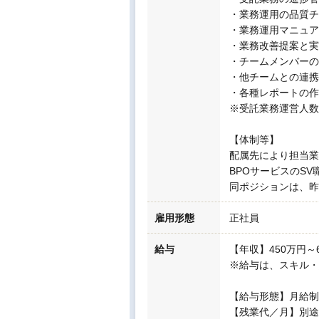
・業務運用の品質チ
・業務運用マニュア
・業務改善提案と実
・チームメンバーの
・他チームとの連携
・各種レポートの作
※受託業務運営人数
【体制等】
配属先により担当業
BPOサービスのS
同ポジションは、昨
雇用形態
正社員
給与
【年収】450万円～
※給与は、スキル・
【給与形態】月給制
【残業代／月】別途