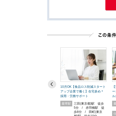
【出社は初日のみ！フルリモー
10月OK【食品ロス削減スタート
【
理
ト】時給2200円＊SEOコンテン
アップ企業で働く】在宅多め＊
ー
ツライティング
採用・労務サポート
ル
歩
最寄駅
恵比寿駅 徒歩10
最寄駅
三田(東京都)駅 徒歩
分 / 広尾駅 徒歩
5分 / 赤羽橋駅 徒
11分
歩8分 / 田町(東京