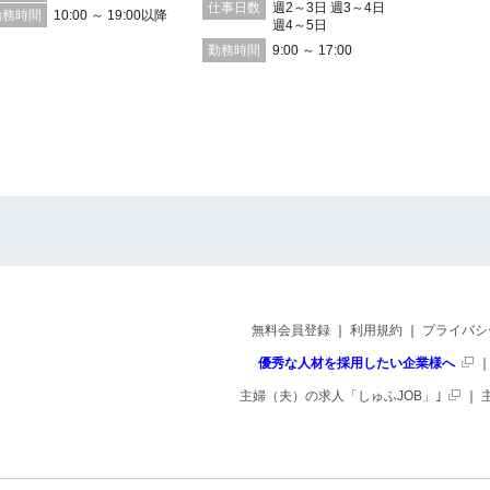
仕事日数
週2～3日 週3～4日
勤務時間
10:00 ～ 19:00以降
週4～5日
仕事日数
勤務時間
9:00 ～ 17:00
勤務時間
無料会員登録
｜
利用規約
｜
プライバシ
優秀な人材を採用したい企業様へ
主婦（夫）の求人「しゅふJOB」｣
｜