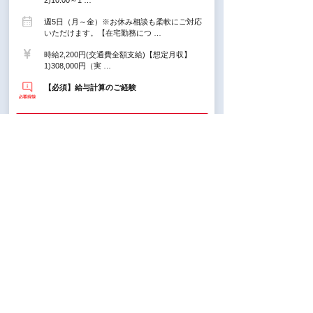
2)10:00～1 …
週5日（月～金）※お休み相談も柔軟にご対応
いただけます。【在宅勤務につ …
時給2,200円(交通費全額支給)【想定月収】
1)308,000円（実 …
【必須】給与計算のご経験
派遣
10月OK【食品ロス削減スター
トアップ企業で働く】在宅多め
＊採用・労務サポート
三田(東京都)駅 徒歩5分 / 赤羽橋駅 徒歩8