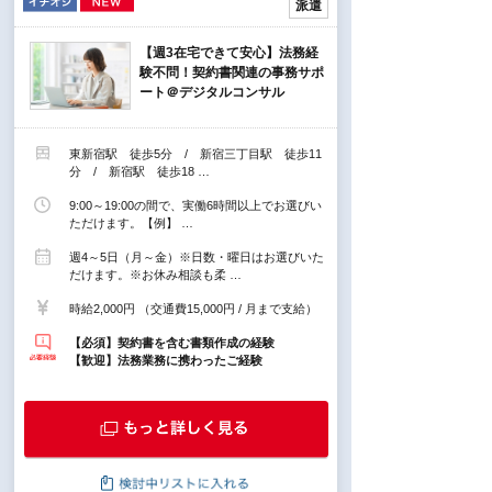
派遣
【週3在宅できて安心】法務経
験不問！契約書関連の事務サポ
ート＠デジタルコンサル
東新宿駅 徒歩5分 / 新宿三丁目駅 徒歩11
分 / 新宿駅 徒歩18 …
9:00～19:00の間で、実働6時間以上でお選びい
ただけます。【例】 …
週4～5日（月～金）※日数・曜日はお選びいた
だけます。※お休み相談も柔 …
時給2,000円 （交通費15,000円 / 月まで支給）
【必須】契約書を含む書類作成の経験
【歓迎】法務業務に携わったご経験