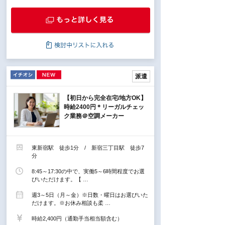
派遣
【初日から完全在宅/地方OK】
時給2400円＊リーガルチェッ
ク業務＠空調メーカー
東新宿駅 徒歩1分 / 新宿三丁目駅 徒歩7
分
8:45～17:30の中で、実働5～6時間程度でお選
びいただけます。【 …
週3～5日（月～金）※日数・曜日はお選びいた
だけます。※お休み相談も柔 …
時給2,400円（通勤手当相当額含む）