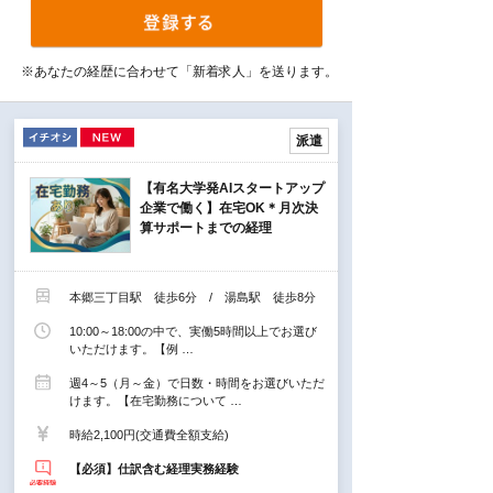
※あなたの経歴に合わせて「新着求人」を送ります。
派遣
【有名大学発AIスタートアップ
企業で働く】在宅OK＊月次決
算サポートまでの経理
本郷三丁目駅 徒歩6分 / 湯島駅 徒歩8分
10:00～18:00の中で、実働5時間以上でお選び
いただけます。【例 …
週4～5（月～金）で日数・時間をお選びいただ
けます。【在宅勤務について …
時給2,100円(交通費全額支給)
【必須】仕訳含む経理実務経験