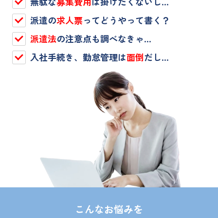
無駄な
募集費用
は掛けたくないし…
派遣の
求人票
ってどうやって書く？
派遣法
の注意点も調べなきゃ…
入社手続き、勤怠管理は
面倒
だし…
こんなお悩みを