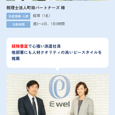
税理士法人町田パートナーズ 様
経理（1名）
派遣業務･人数
週3〜4日、1日5時間
日数時間
経験豊富
で心強い派遣社員
他部署にも人材クオリティの高いビースタイルを
推薦