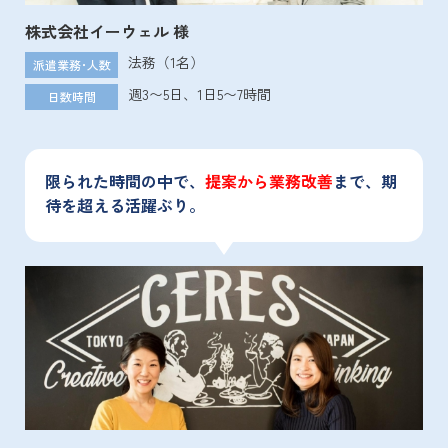
株式会社イーウェル 様
法務（1名）
派遣業務･人数
週3〜5日、1日5〜7時間
日数時間
限られた時間の中で、
提案から業務改善
まで、期
待を超える活躍ぶり。