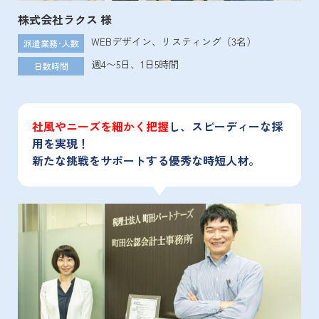
株式会社ラクス 様
WEBデザイン、リスティング（3名）
派遣業務･人数
週4〜5日、1日5時間
日数時間
社風やニーズを細かく把握
し、スピーディーな採
用を実現！
新たな挑戦をサポートする優秀な時短人材。