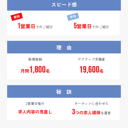
スピード感
1
5
営業日
営業日
でのご紹介
でのご紹介
理 由
新規登録
アクティブ求職者
1,800
19,600
月間
名
名
秘 訣
2営業日毎の
ターゲットに合わせた
3
求人内容の見直し
つの求人媒体
を運営