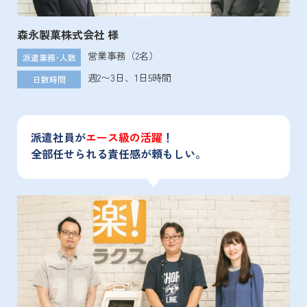
森永製菓株式会社 様
営業事務（2名）
派遣業務･人数
週2〜3日、1日5時間
日数時間
派遣社員が
エース級の活躍
！
全部任せられる責任感が頼もしい。